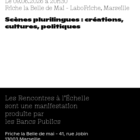
Le 09.06.2026 à 20
h
30
Friche la Belle de Mai - LaboFriche, Marseille
Scènes plurilingues : créations,
cultures, politiques
Les Rencontres à l’Échelle
sont une manifestation
produite par
les Bancs Publics
Friche la Belle de mai - 41, rue Jobin
13003 Marseille