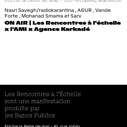
Nasri Sayegh/radiokarantina , AGUR , Vande
Forte , Mohanad Smama et Sarv
ON AIR | Les Rencontres à l'échelle
x l'AMI x Agence Karkadé
Les Rencontres à l’Échelle
sont une manifestation
produite par
les Bancs Publics
Friche la Belle de mai - 41, rue Jobin