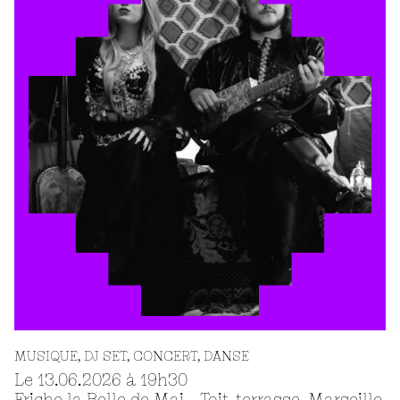
LABORATOIRE DE CRÉATION
DÉBAT D'IDÉES
MUSIQUE
DJ SET
CONCERT
DANSE
Le 13.06.2026 à 19
h
30
Friche la Belle de Mai - Toit-terrasse, Marseille