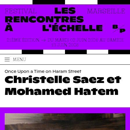
FESTIVAL
MARSEILLE
LES
RENCONTRES
À
L'ÉCHELLE
21ÈME ÉDITION
DU MARDI 02 JUIN 2026 AU SAMEDI
13 JUIN 2026
MENU
ACCUEIL
LE FESTIVAL
Once Upon a Time on Haram Street
Christelle Saez et
PRODUCTIONS
À PROPOS
ACTUALITÉS
INFOS PRATIQUES
Mohamed Hatem