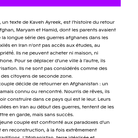
, un texte de Kaveh Ayreek, est l’histoire du retour
afghan, Maryam et Hamid, dont les parents avaient
 la longue série des guerres afghanes dans les
ilés en Iran n’ont pas accès aux études, au
priété́. Ils ne peuvent acheter ni maison, ni
one. Pour se déplacer d’une ville à l’autre, ils
risation. Ils ne sont pas considérés comme des
nt des citoyens de seconde zone.
couple décide de retourner en Afghanistan : un
jamais connu ou rencontré. Nourris de rêves, ils
r construire dans ce pays qui est le leur. Leurs
allées en Iran au début des guerres, tentent de les
ttre en garde, mais sans succès.
e jeune couple est confronté aux paradoxes d’un
et en reconstruction, à la fois extrêmement