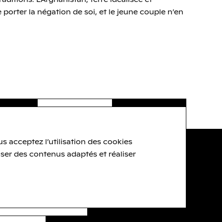
aditions. L’Afghanistan, terre idéalisée et
 porter la négation de soi, et le jeune couple n’en
s acceptez l’utilisation des cookies
Brochure ( pdf - 1.1
Mo
)
ser des contenus adaptés et réaliser
Archives
MER LE MESSAGE
Crédits et Mentions