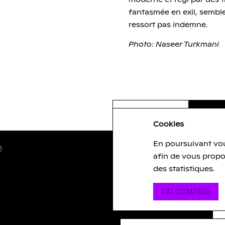
moderne et régi par des tr
fantasmée en exil, semble
ressort pas indemne.
Photo: Naseer Turkmani
Cookies
e
En poursuivant vou
Newsletter
afin de vous propo
lien externe
lien externe
des statistiques.
FER
J'AI COMPRIS