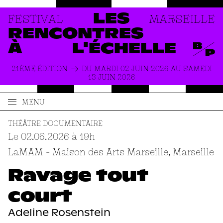
FESTIVAL
MARSEILLE
LES
RENCONTRES
À
L'ÉCHELLE
21ÈME ÉDITION
DU MARDI 02 JUIN 2026 AU SAMEDI
13 JUIN 2026
MENU
ACCUEIL
LE FESTIVAL
THÉÂTRE DOCUMENTAIRE
Le 02.06.2026 à 19
h
PRODUCTIONS
À PROPOS
LaMAM - Maison des Arts Marseille, Marseille
ACTUALITÉS
INFOS PRATIQUES
Ravage tout
court
Adeline Rosenstein