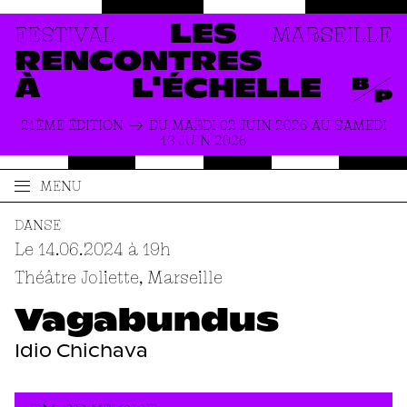
FESTIVAL
MARSEILLE
LES
RENCONTRES
À
L'ÉCHELLE
21ÈME ÉDITION
DU MARDI 02 JUIN 2026 AU SAMEDI
13 JUIN 2026
MENU
ACCUEIL
LE FESTIVAL
DANSE
Le 14.06.2024 à 19
h
PRODUCTIONS
À PROPOS
Théâtre Joliette, Marseille
ACTUALITÉS
INFOS PRATIQUES
Vagabundus
Idio Chichava