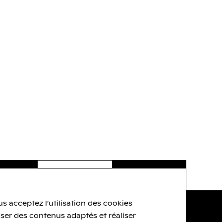
s acceptez l’utilisation des cookies
Brochure ( pdf - 1.1
Mo
)
ser des contenus adaptés et réaliser
Archives