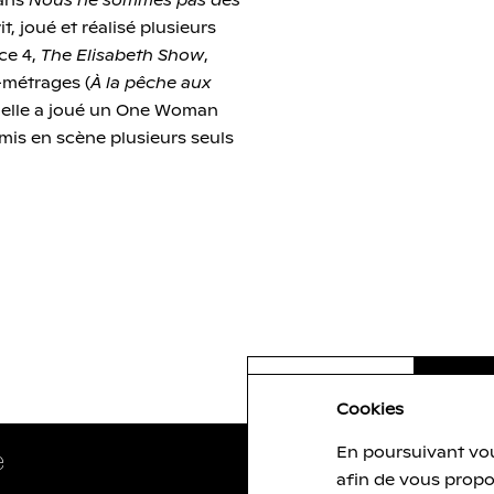
dans
Nous ne sommes pas des
it, joué et réalisé plusieurs
ce 4,
The Elisabeth Show
,
-métrages (
À la pêche aux
, elle a joué un One Woman
 mis en scène plusieurs seuls
Cookies
e
En poursuivant vou
Newsletter
afin de vous propo
lien externe
lien externe