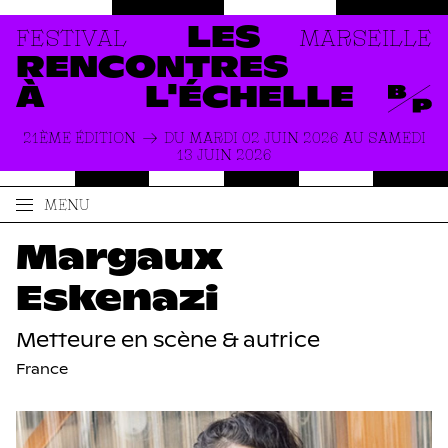
FESTIVAL
MARSEILLE
LES
RENCONTRES
À
L'ÉCHELLE
21ÈME ÉDITION
DU MARDI 02 JUIN 2026 AU SAMEDI
13 JUIN 2026
MENU
ACCUEIL
LE FESTIVAL
Margaux
PRODUCTIONS
À PROPOS
Eskenazi
ACTUALITÉS
INFOS PRATIQUES
Metteure en scène & autrice
France