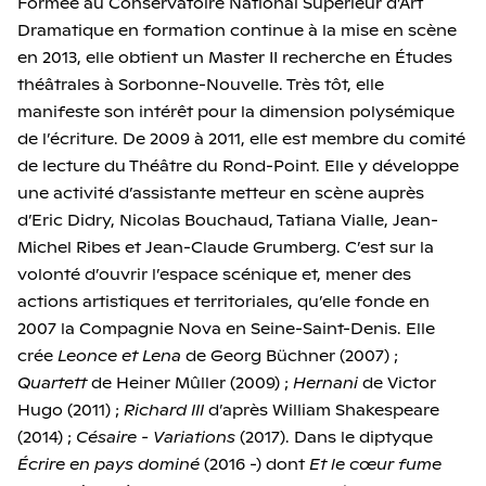
Formée au Conservatoire National Supérieur d’Art
Dramatique en formation continue à la mise en scène
en 2013, elle obtient un Master II recherche en Études
théâtrales à Sorbonne-Nouvelle. Très tôt, elle
manifeste son intérêt pour la dimension polysémique
de l’écriture. De 2009 à 2011, elle est membre du comité
de lecture du Théâtre du Rond-Point. Elle y développe
une activité d’assistante metteur en scène auprès
d’Eric Didry, Nicolas Bouchaud, Tatiana Vialle, Jean-
Michel Ribes et Jean-Claude Grumberg. C’est sur la
volonté d’ouvrir l’espace scénique et, mener des
actions artistiques et territoriales, qu’elle fonde en
2007 la Compagnie Nova en Seine-Saint-Denis. Elle
crée
Leonce et Lena
de Georg Büchner (2007) ;
Quartett
de Heiner Mûller (2009) ;
Hernani
de Victor
Hugo (2011) ;
Richard III
d’après William Shakespeare
(2014) ;
Césaire - Variations
(2017). Dans le diptyque
Écrire en pays dominé
(2016 -) dont
Et le cœur fume