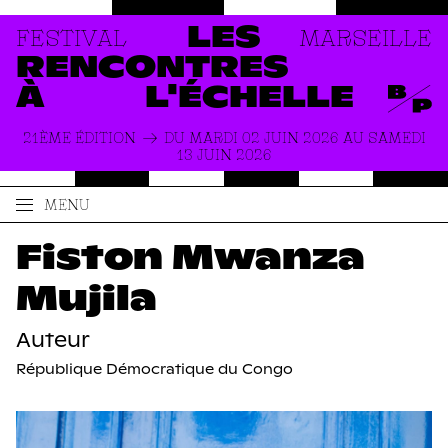
FESTIVAL
MARSEILLE
LES
RENCONTRES
À
L'ÉCHELLE
21ÈME ÉDITION
DU MARDI 02 JUIN 2026 AU SAMEDI
13 JUIN 2026
MENU
ACCUEIL
LE FESTIVAL
Fiston Mwanza
PRODUCTIONS
À PROPOS
Mujila
ACTUALITÉS
INFOS PRATIQUES
Auteur
République Démocratique du Congo