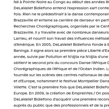
Né à Pointe-Noire au Congo au début des années 80,
DeLaVallet Bidiefono entend l’expression «art cont
fois. Rien ne le prédestinait à la danse contemporaine.
Brazzaville et entame sa carrière de danseur en part
Recherches Chorégraphiques, organisés par le Centr
Brazzaville. Il y travaille avec de nombreux danseur
Larrieu, et nourrit son travail des influences métiss
d’Amérique. En 2005, DeLaVallet Bidiefono fonde à 
Baninga. Il signe alors sa première pièce Liberté d’E
année, suivie par Pollution et N’djila na N’djila d’une 
obtient le second prix du concours Danse l’Afriqu
Chorégraphiques de l’Afrique et de l’Océan Indien. L
tournée sur les scènes des centres nationaux de dan
et d’Europe, notamment le festival Montpellier Dans
Villette. C’est la première fois que DeLaVallet Bidie
Europe. En 2009, la création de Empreintes / On po
DeLaVallet Bidiefono d’acquérir une première recon
auprès du public que des professionnels et de la pres