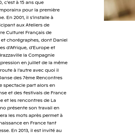
 c’est à 15 ans que
emporain» pour la première
 En 2001, il s’installe à
icipant aux Ateliers de
e Culturel Français de
s et chorégraphes, dont Daniel
ées d’Afrique, d’Europe et
Brazzaville la Compagnie
xpression en juillet de la même
route à l’autre avec quoi il
e Danse des 7ème Rencontres
e spectacle part alors en
se et des festivals de France
e et les rencontres de La
fono présente son travail en
sera les mots après permet à
naissance en France tant
se. En 2013, il est invité au